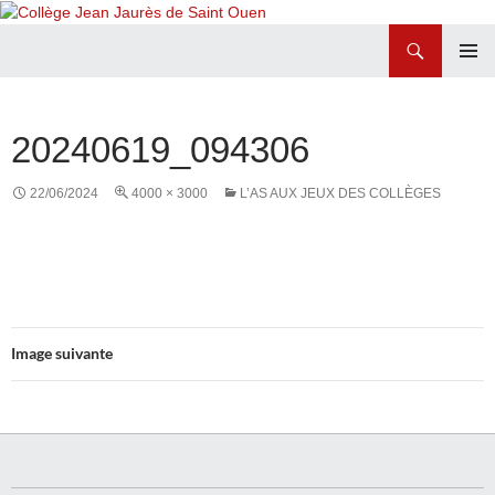
Recherche
Collège Jean Jaurès de Saint Ouen
ALLER
MENU
AU
PRINCI
CONTENU
20240619_094306
22/06/2024
4000 × 3000
L’AS AUX JEUX DES COLLÈGES
Image suivante