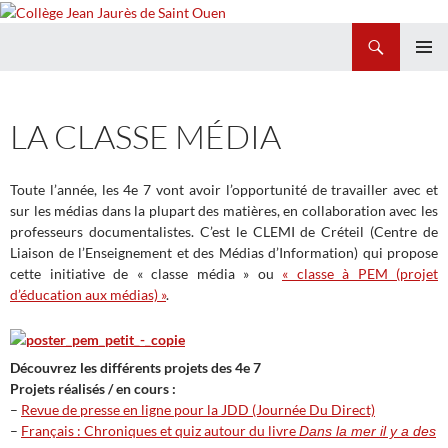
Recherche
Collège Jean Jaurès de Saint Ouen
ALLER
MENU
AU
PRINCI
CONTENU
LA CLASSE MÉDIA
Toute l’année, les 4e 7 vont avoir l’opportunité de travailler avec et
sur les médias dans la plupart des matières, en collaboration avec les
professeurs documentalistes. C’est le CLEMI de Créteil (Centre de
Liaison de l’Enseignement et des Médias d’Information) qui propose
cette initiative de « classe média » ou
« classe à PEM (projet
d’éducation aux médias) »
.
Découvrez les différents projets des 4e 7
Projets réalisés / en cours :
–
Revue de presse en ligne pour la JDD (Journée Du Direct)
–
Français : Chroniques et quiz autour du livre
Dans la mer il y a des