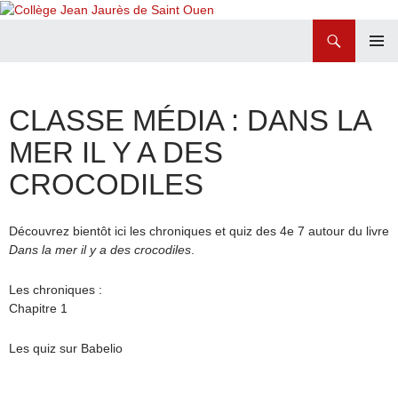
Recherche
Collège Jean Jaurès de Saint Ouen
ALLER
MENU
AU
PRINCI
CONTENU
CLASSE MÉDIA : DANS LA
MER IL Y A DES
CROCODILES
Découvrez bientôt ici les chroniques et quiz des 4e 7 autour du livre
Dans la mer il y a des crocodiles
.
Les chroniques :
Chapitre 1
Les quiz sur Babelio