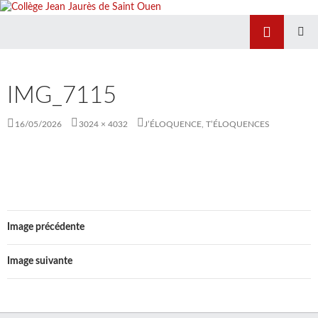
Recherche
Collège Jean Jaurès de Saint Ouen
ALLER
MENU
AU
PRINCIP
CONTENU
IMG_7115
16/05/2026
3024 × 4032
J’ÉLOQUENCE, T’ÉLOQUENCES
Image précédente
Image suivante