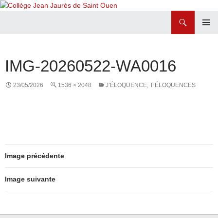
Recherche
Collège Jean Jaurès de Saint Ouen
ALLER
MENU
AU
PRINCI
CONTENU
IMG-20260522-WA0016
23/05/2026
1536 × 2048
J’ÉLOQUENCE, T’ÉLOQUENCES
Image précédente
Image suivante