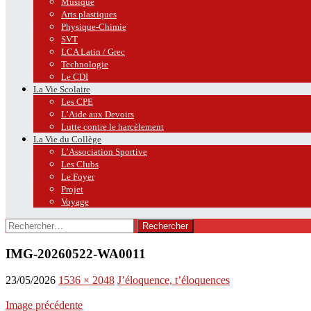
Musique
Arts plastiques
Physique-Chimie
SVT
LCA Latin / Grec
Technologie
Le CDI
La Vie Scolaire
Les CPE
L’Aide aux Devoirs
Lutte contre le harcèlement
La Vie du Collège
L’Association Sportive
Les Clubs
Le Foyer
Projet
Voyage
Rechercher :
IMG-20260522-WA0011
23/05/2026
1536 × 2048
J’éloquence, t’éloquences
Image précédente