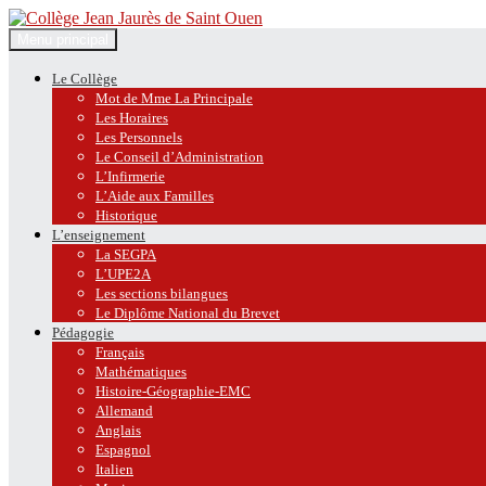
Recherche
Aller
Menu principal
au
Collège Jean Jaurès de Saint O
contenu
Le Collège
Mot de Mme La Principale
Les Horaires
Les Personnels
Le Conseil d’Administration
L’Infirmerie
L’Aide aux Familles
Historique
L’enseignement
La SEGPA
L’UPE2A
Les sections bilangues
Le Diplôme National du Brevet
Pédagogie
Français
Mathématiques
Histoire-Géographie-EMC
Allemand
Anglais
Espagnol
Italien