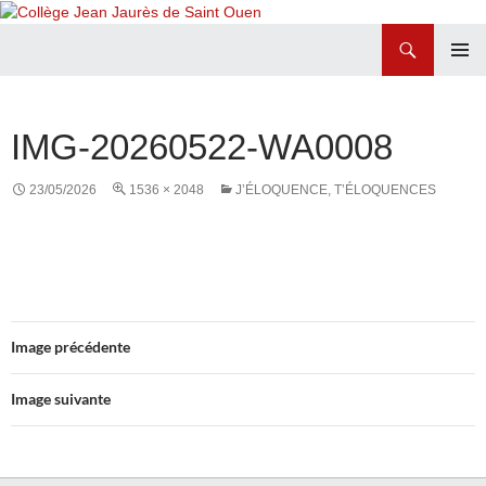
Recherche
Collège Jean Jaurès de Saint Ouen
ALLER
MENU
AU
PRINCI
CONTENU
IMG-20260522-WA0008
23/05/2026
1536 × 2048
J’ÉLOQUENCE, T’ÉLOQUENCES
Image précédente
Image suivante