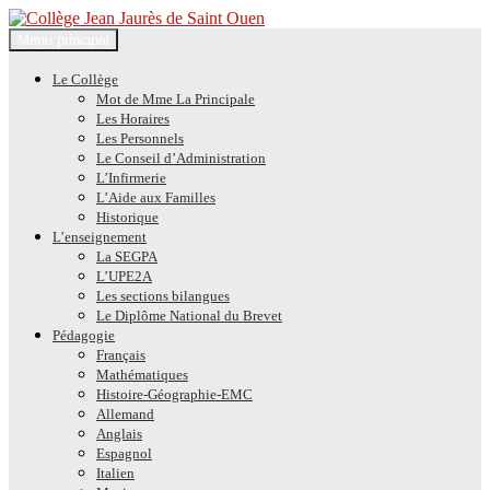
Recherche
Aller
Menu principal
au
Collège Jean Jaurès de Saint
contenu
Le Collège
Mot de Mme La Principale
Ouen
Les Horaires
Les Personnels
Le Conseil d’Administration
L’Infirmerie
L’Aide aux Familles
Historique
L’enseignement
La SEGPA
L’UPE2A
Les sections bilangues
Le Diplôme National du Brevet
Pédagogie
Français
Mathématiques
Histoire-Géographie-EMC
Allemand
Anglais
Espagnol
Italien