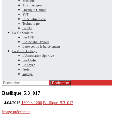
Musique
Arts plastiques
Physique-Chimie
SVT
LCA Latin / Grec
Technologie
Le CDI
La Vie Scolaire
Les CPE
L’Aide aux Devoirs
Lutte contre le harcèlement
La Vie du Collège
L’Association Sportive
Les Clubs
Le Foyer
Projet
Voyage
Rechercher :
Basilique_5.3_017
14/04/2015
1600 × 1200
Basilique_5.3_017
Image précédente