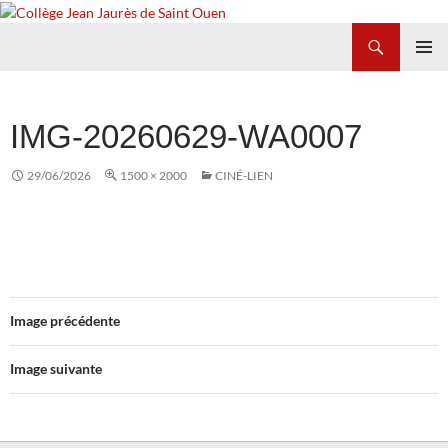
Recherche
Collège Jean Jaurès de Saint Ouen
ALLER
MENU
AU
PRINCI
CONTENU
IMG-20260629-WA0007
29/06/2026
1500 × 2000
CINÉ-LIEN
Image précédente
Image suivante