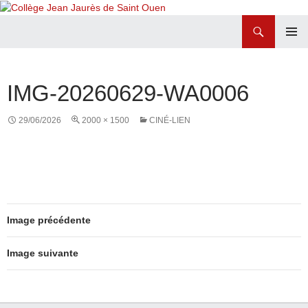
Recherche
Collège Jean Jaurès de Saint Ouen
ALLER
MENU
AU
PRINCI
CONTENU
IMG-20260629-WA0006
29/06/2026
2000 × 1500
CINÉ-LIEN
Image précédente
Image suivante