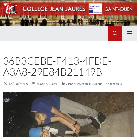
Recherche
Collège Jean Jaurès de Saint Ouen
ALLER
MENU
AU
PRINCI
CONTENU
36B3CEBE-F413-4FDE-
A3A8-29E84B21149B
18/10/2018
4032 × 3024
CHAMPS SUR MARNE – SÉJOUR 3