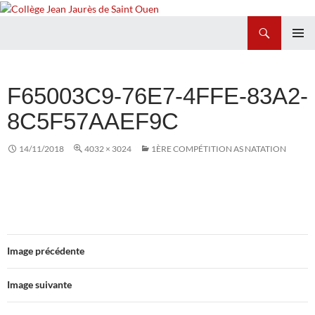
Recherche
Collège Jean Jaurès de Saint Ouen
ALLER
MENU
AU
PRINCI
CONTENU
F65003C9-76E7-4FFE-83A2-
8C5F57AAEF9C
14/11/2018
4032 × 3024
1ÈRE COMPÉTITION AS NATATION
Image précédente
Image suivante