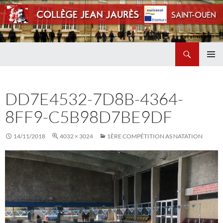
Recherche
Collège Jean Jaurès de Saint Ouen
ALLER
MENU
AU
PRINCI
CONTENU
DD7E4532-7D8B-4364-
8FF9-C5B98D7BE9DF
14/11/2018
4032 × 3024
1ÈRE COMPÉTITION AS NATATION