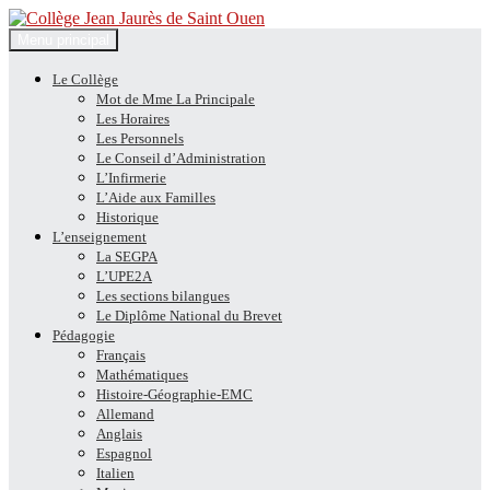
Recherche
Aller
Menu principal
au
Collège Jean Jaurès de Saint
contenu
Le Collège
Mot de Mme La Principale
Ouen
Les Horaires
Les Personnels
Le Conseil d’Administration
L’Infirmerie
L’Aide aux Familles
Historique
L’enseignement
La SEGPA
L’UPE2A
Les sections bilangues
Le Diplôme National du Brevet
Pédagogie
Français
Mathématiques
Histoire-Géographie-EMC
Allemand
Anglais
Espagnol
Italien