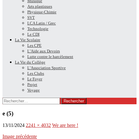
Musique
Arts plastiques
Physique-Chimie
SVT
LCA Latin / Grec
Technologie
Le CDI
La Vie Scolaire
Les CPE
L’Aide aux Devoirs
Lutte contre le harcèlement
La Vie du Collège
L’Association Sportive
Les Clubs
Le Foyer
Projet
Voyage
Rechercher :
e (5)
13/11/2024
2241 × 4032
We are here !
Image précédente