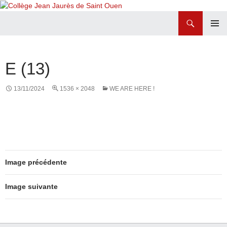
Recherche
Collège Jean Jaurès de Saint Ouen
ALLER
MENU
AU
PRINCI
CONTENU
E (13)
13/11/2024
1536 × 2048
WE ARE HERE !
Image précédente
Image suivante