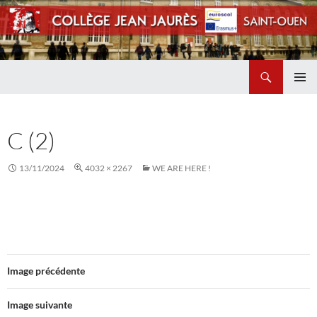
Recherche
Collège Jean Jaurès de Saint Ouen
ALLER
MENU
AU
PRINCI
CONTENU
C (2)
13/11/2024
4032 × 2267
WE ARE HERE !
Image précédente
Image suivante