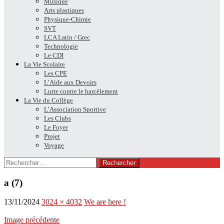
Musique
Arts plastiques
Physique-Chimie
SVT
LCA Latin / Grec
Technologie
Le CDI
La Vie Scolaire
Les CPE
L’Aide aux Devoirs
Lutte contre le harcèlement
La Vie du Collège
L’Association Sportive
Les Clubs
Le Foyer
Projet
Voyage
Rechercher :
a (7)
13/11/2024
3024 × 4032
We are here !
Image précédente