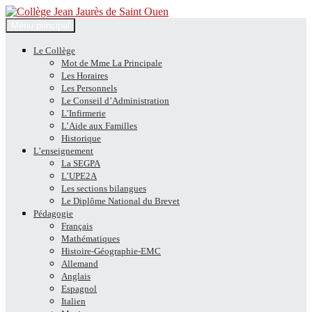
Recherche
Aller
Menu principal
au
Collège Jean Jaurès de Saint
contenu
Le Collège
Mot de Mme La Principale
Ouen
Les Horaires
Les Personnels
Le Conseil d’Administration
L’Infirmerie
L’Aide aux Familles
Historique
L’enseignement
La SEGPA
L’UPE2A
Les sections bilangues
Le Diplôme National du Brevet
Pédagogie
Français
Mathématiques
Histoire-Géographie-EMC
Allemand
Anglais
Espagnol
Italien