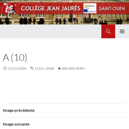
Recherche
Collège Jean Jaurès de Saint Ouen
ALLER
MENU
AU
PRINCI
CONTENU
A (10)
13/11/2024
1153 × 2048
WE ARE HERE !
Image précédente
Image suivante