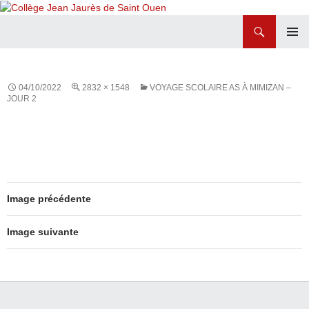
Recherche
Collège Jean Jaurès de Saint Ouen
ALLER
MENU
AU
PRINCI
CONTENU
04/10/2022
2832 × 1548
VOYAGE SCOLAIRE AS À MIMIZAN –
JOUR 2
Image précédente
Image suivante