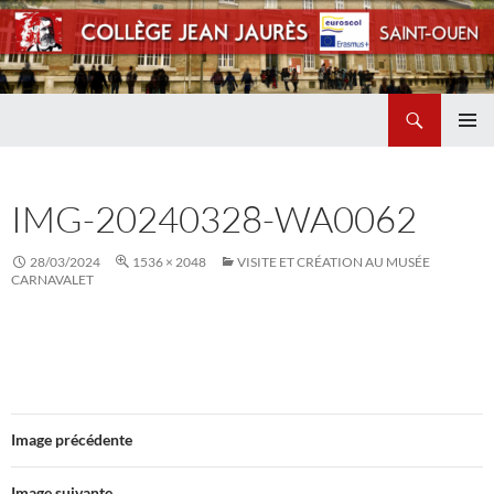
Recherche
Collège Jean Jaurès de Saint Ouen
ALLER
MENU
AU
PRINCI
CONTENU
IMG-20240328-WA0062
28/03/2024
1536 × 2048
VISITE ET CRÉATION AU MUSÉE
CARNAVALET
Image précédente
Image suivante