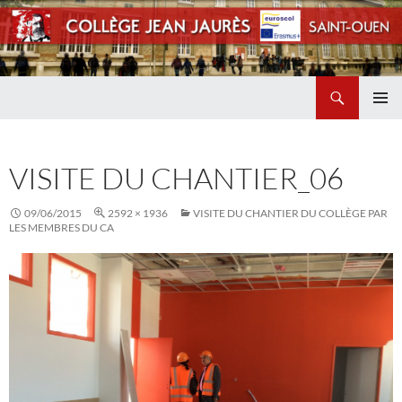
Recherche
Collège Jean Jaurès de Saint Ouen
ALLER
MENU
AU
PRINCI
CONTENU
VISITE DU CHANTIER_06
09/06/2015
2592 × 1936
VISITE DU CHANTIER DU COLLÈGE PAR
LES MEMBRES DU CA