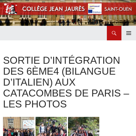
Recherche
Collège Jean Jaurès de Saint Ouen
ALLER
MENU
AU
PRINCI
CONTENU
SORTIE D’INTÉGRATION
DES 6ÈME4 (BILANGUE
D’ITALIEN) AUX
CATACOMBES DE PARIS –
LES PHOTOS