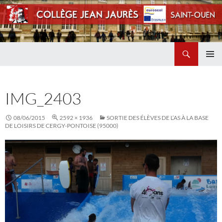
Recherche
Collège Jean Jaurès de Saint Ouen
ALLER
MENU
AU
PRINCI
CONTENU
IMG_2403
08/06/2015
2592 × 1936
SORTIE DES ÉLÈVES DE L’AS À LA BASE
DE LOISIRS DE CERGY-PONTOISE (95000)