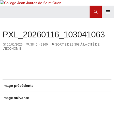
Recherche
Collège Jean Jaurès de Saint Ouen
ALLER
MENU
AU
PRINCI
CONTENU
PXL_20260116_103041063
16/01/2026
3840 × 2160
SORTIE DES 308 À LA CITÉ DE
L’ÉCONOMIE
Image précédente
Image suivante