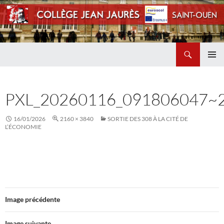
Recherche
Collège Jean Jaurès de Saint Ouen
ALLER
MENU
AU
PRINCI
CONTENU
PXL_20260116_091806047~
16/01/2026
2160 × 3840
SORTIE DES 308 À LA CITÉ DE
L’ÉCONOMIE
Image précédente
Image suivante