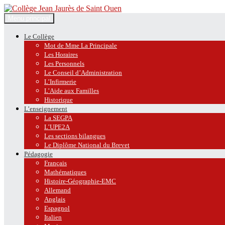
Recherche
Aller
Menu principal
au
Collège Jean Jaurès de Saint O
contenu
Le Collège
Mot de Mme La Principale
Les Horaires
Les Personnels
Le Conseil d’Administration
L’Infirmerie
L’Aide aux Familles
Historique
L’enseignement
La SEGPA
L’UPE2A
Les sections bilangues
Le Diplôme National du Brevet
Pédagogie
Français
Mathématiques
Histoire-Géographie-EMC
Allemand
Anglais
Espagnol
Italien