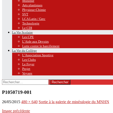
Musique
Arts plastiques
Physique-Chimie
SVT
LCA Latin / Grec
Technologie
Le CDI
La Vie Scolaire
Les CPE
L’Aide aux Devoirs
Lutte contre le harcèlement
La Vie du Collège
L’Association Sportive
Les Clubs
Le Foyer
Projet
Voyage
Rechercher :
P1050719-001
26/05/2015
480 × 640
Sortie à la galerie de minéralogie du MNHN
Image précédente