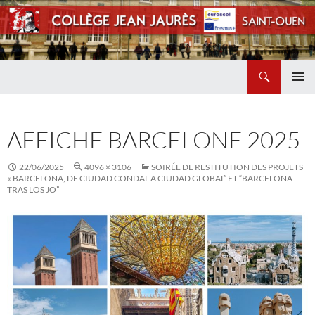
Recherche
Collège Jean Jaurès de Saint Ouen
ALLER
MENU
AU
PRINCI
CONTENU
AFFICHE BARCELONE 2025
22/06/2025
4096 × 3106
SOIRÉE DE RESTITUTION DES PROJETS
« BARCELONA, DE CIUDAD CONDAL A CIUDAD GLOBAL” ET “BARCELONA
TRAS LOS JO”