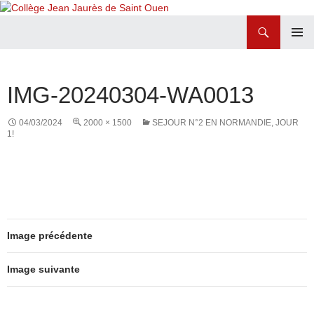
Recherche
Collège Jean Jaurès de Saint Ouen
ALLER
MENU
AU
PRINCI
CONTENU
IMG-20240304-WA0013
04/03/2024
2000 × 1500
SEJOUR N°2 EN NORMANDIE, JOUR
1!
Image précédente
Image suivante