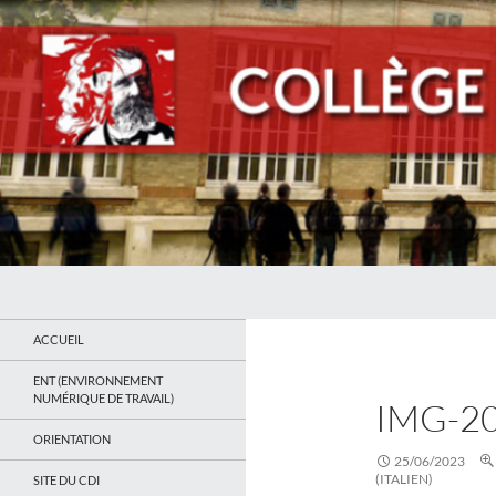
Recherche
Collège Jean Jaurès de Saint Ouen
Le site du collège
ACCUEIL
ENT (ENVIRONNEMENT
NUMÉRIQUE DE TRAVAIL)
IMG-2
ORIENTATION
25/06/2023
(ITALIEN)
SITE DU CDI