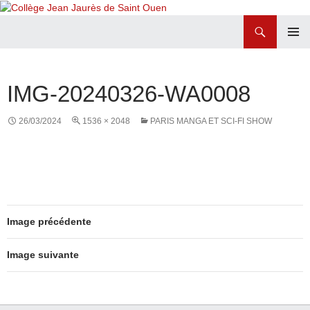
Recherche
Collège Jean Jaurès de Saint Ouen
ALLER
MENU
AU
PRINCI
CONTENU
IMG-20240326-WA0008
26/03/2024
1536 × 2048
PARIS MANGA ET SCI-FI SHOW
Image précédente
Image suivante