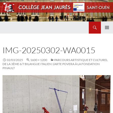
Recherche
Collège Jean Jaurès de Saint Ouen
ALLER
MENU
AU
PRINCI
CONTENU
IMG-20250302-WA0015
02/03/2025
1600 × 1200
PARCOURS ARTISTIQUE ET CULTUREL
DE LA 3ÈME 6/7 BILANGUE ITALIEN: L’ARTE POVERA À LA FONDATION
PINAULT