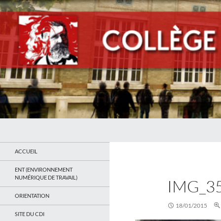
Recherche
Collège Jean Jaurès de Saint Ouen
Le site du collège
ACCUEIL
ENT (ENVIRONNEMENT
NUMÉRIQUE DE TRAVAIL)
IMG_3
ORIENTATION
18/01/2015
SITE DU CDI