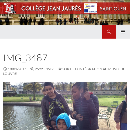
Recherche
Collège Jean Jaurès de Saint Ouen
ALLER
MENU
AU
PRINCI
CONTENU
IMG_3487
18/01/2015
2592 × 1936
SORTIE D’INTÉGRATION AU MUSÉE DU
LOUVRE