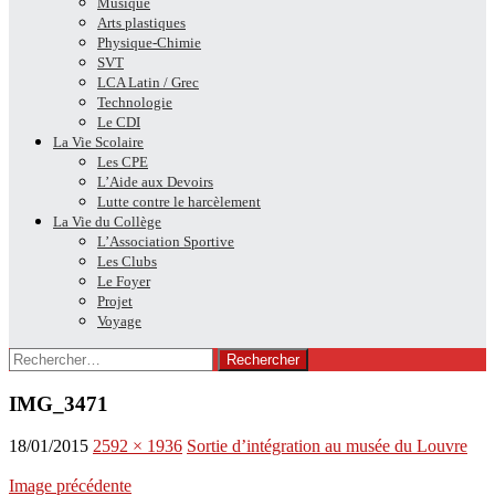
Musique
Arts plastiques
Physique-Chimie
SVT
LCA Latin / Grec
Technologie
Le CDI
La Vie Scolaire
Les CPE
L’Aide aux Devoirs
Lutte contre le harcèlement
La Vie du Collège
L’Association Sportive
Les Clubs
Le Foyer
Projet
Voyage
Rechercher :
IMG_3471
18/01/2015
2592 × 1936
Sortie d’intégration au musée du Louvre
Image précédente