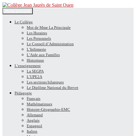
Recherche
Aller
Menu principal
au
Collège Jean Jaurès de Saint
contenu
Le Collège
Mot de Mme La Principale
Ouen
Les Horaires
Les Personnels
Le Conseil d’Administration
L’Infirmerie
L’Aide aux Familles
Historique
L’enseignement
La SEGPA
L’UPE2A
Les sections bilangues
Le Diplôme National du Brevet
Pédagogie
Français
Mathématiques
Histoire-Géographie-EMC
Allemand
Anglais
Espagnol
Italien