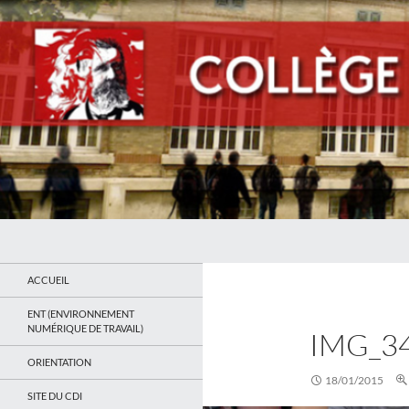
Recherche
Collège Jean Jaurès de Saint Ouen
Le site du collège
ACCUEIL
ENT (ENVIRONNEMENT
NUMÉRIQUE DE TRAVAIL)
IMG_3
ORIENTATION
18/01/2015
SITE DU CDI