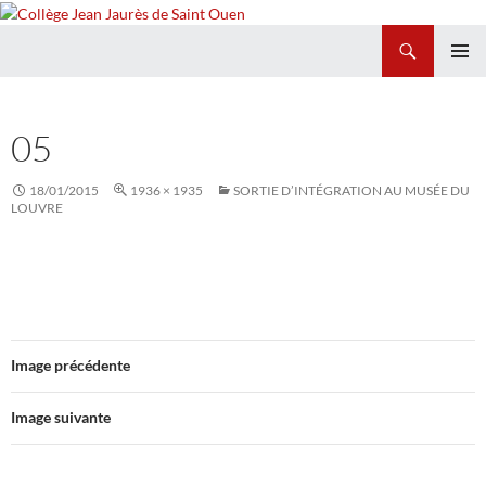
Recherche
Collège Jean Jaurès de Saint Ouen
ALLER
MENU
AU
PRINCI
CONTENU
05
18/01/2015
1936 × 1935
SORTIE D’INTÉGRATION AU MUSÉE DU
LOUVRE
Image précédente
Image suivante