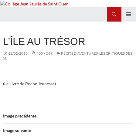
Recherche
Collège Jean Jaurès de Saint Ouen
ALLER
MENU
AU
PRINCI
CONTENU
L’ÎLE AU TRÉSOR
12/02/2015
400 × 569
RÉCITS D’AVENTURES, LES CRITIQUES DES
5E
(Le Livre de Poche Jeunesse)
Image précédente
Image suivante