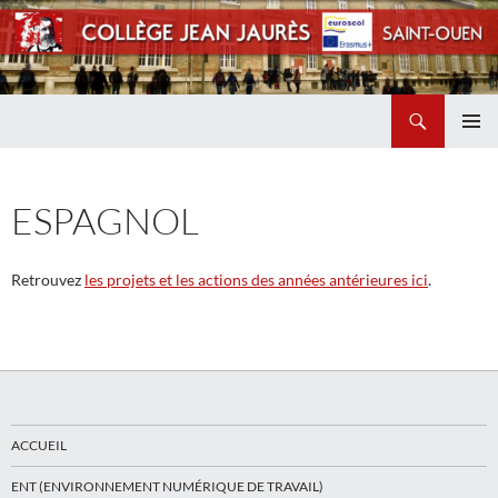
Recherche
Collège Jean Jaurès de Saint Ouen
ALLER
MENU
AU
PRINCI
CONTENU
ESPAGNOL
Retrouvez
les projets et les actions des années antérieures ici
.
ACCUEIL
ENT (ENVIRONNEMENT NUMÉRIQUE DE TRAVAIL)