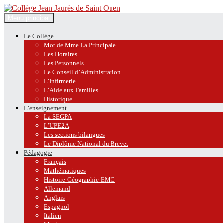
Recherche
Aller
Menu principal
au
Collège Jean Jaurès de Saint O
contenu
Le Collège
Mot de Mme La Principale
Les Horaires
Les Personnels
Le Conseil d’Administration
L’Infirmerie
L’Aide aux Familles
Historique
L’enseignement
La SEGPA
L’UPE2A
Les sections bilangues
Le Diplôme National du Brevet
Pédagogie
Français
Mathématiques
Histoire-Géographie-EMC
Allemand
Anglais
Espagnol
Italien