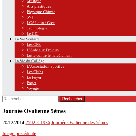
Musique
Arts plastiques
Physique-Chimie
SVT
LCA Latin / Grec
Technologie
Le CDI
La Vie Scolaire
Les CPE
L’Aide aux Devoirs
Lutte contre le harcèlement
La Vie du Collège
L’Association Sportive
Les Clubs
Le Foyer
Projet
Voyage
Rechercher :
Journée Ovalienne 5èmes
20/12/2014
2592 × 1936
Journée Ovalienne des 5èmes
Image précédente