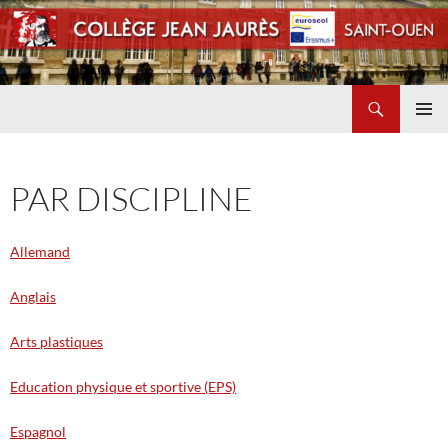
Recherche
Collège Jean Jaurès de Saint Ouen
ALLER
MENU
AU
PRINCI
CONTENU
PAR DISCIPLINE
Allemand
Anglais
Arts plastiques
Education physique et sportive (EPS)
Espagnol