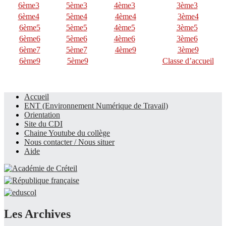
6ème3
5ème3
4ème3
3ème3
6ème4
5ème4
4ème4
3ème4
6ème5
5ème5
4ème5
3ème5
6ème6
5ème6
4ème6
3ème6
6ème7
5ème7
4ème9
3ème9
6ème9
5ème9
Classe d’accueil
Accueil
ENT (Environnement Numérique de Travail)
Le site du collège
Orientation
Site du CDI
Chaine Youtube du collège
Nous contacter / Nous situer
Aide
Les Archives