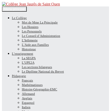
Recherche
Aller
Menu principal
au
Collège Jean Jaurès de Saint
contenu
Le Collège
Mot de Mme La Principale
Ouen
Les Horaires
Les Personnels
Le Conseil d’Administration
L’Infirmerie
L’Aide aux Familles
Historique
L’enseignement
La SEGPA
L’UPE2A
Les sections bilangues
Le Diplôme National du Brevet
Pédagogie
Français
Mathématiques
Histoire-Géographie-EMC
Allemand
Anglais
Espagnol
Italien