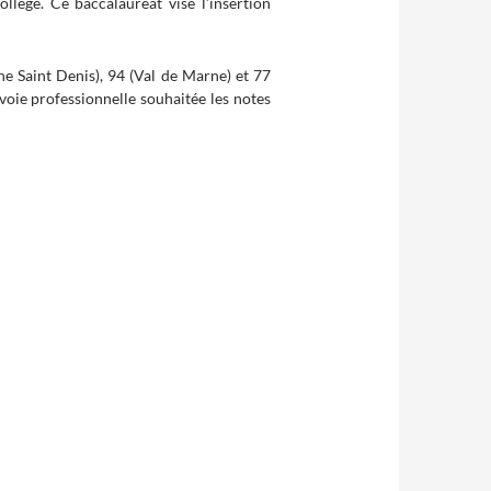
llège. Ce baccalauréat vise l’insertion
ne Saint Denis), 94 (Val de Marne) et 77
voie professionnelle souhaitée les notes