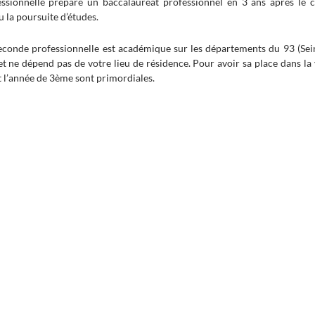
ssionnelle prépare un baccalauréat professionnel en 3 ans après le co
u la poursuite d’études.
seconde professionnelle est académique sur les départements du 93 (Sei
et ne dépend pas de votre lieu de résidence. Pour avoir sa place dans la 
 l’année de 3ème sont primordiales.