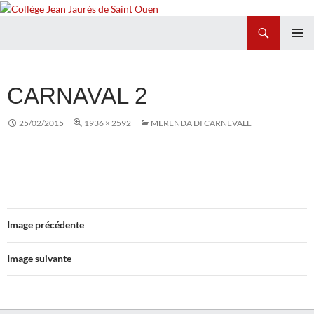
Recherche
Collège Jean Jaurès de Saint Ouen
ALLER
MENU
AU
PRINCI
CONTENU
CARNAVAL 2
25/02/2015
1936 × 2592
MERENDA DI CARNEVALE
Image précédente
Image suivante