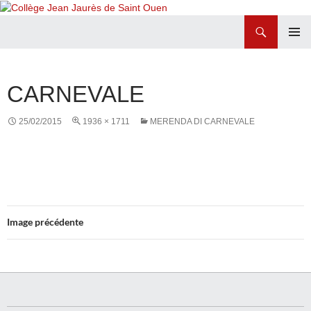
Recherche
Collège Jean Jaurès de Saint Ouen
ALLER
MENU
AU
PRINCI
CONTENU
CARNEVALE
25/02/2015
1936 × 1711
MERENDA DI CARNEVALE
Image précédente