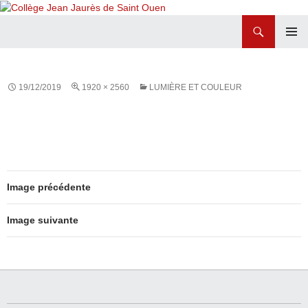
Recherche
Collège Jean Jaurès de Saint Ouen
ALLER
MENU
AU
PRINCI
CONTENU
19/12/2019
1920 × 2560
LUMIÈRE ET COULEUR
Image précédente
Image suivante