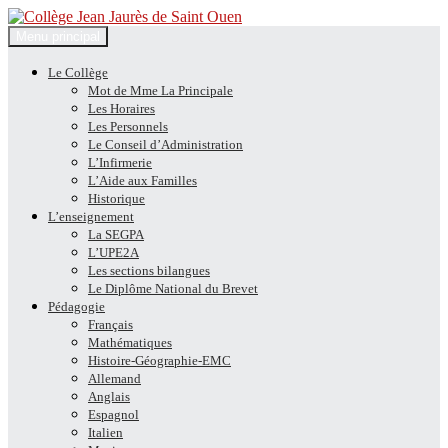
Recherche
Aller
Menu principal
au
Collège Jean Jaurès de Saint
contenu
Le Collège
Mot de Mme La Principale
Ouen
Les Horaires
Les Personnels
Le Conseil d’Administration
L’Infirmerie
L’Aide aux Familles
Historique
L’enseignement
La SEGPA
L’UPE2A
Les sections bilangues
Le Diplôme National du Brevet
Pédagogie
Français
Mathématiques
Histoire-Géographie-EMC
Allemand
Anglais
Espagnol
Italien