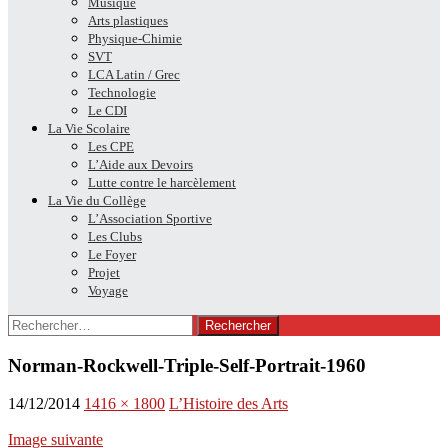
Musique
Arts plastiques
Physique-Chimie
SVT
LCA Latin / Grec
Technologie
Le CDI
La Vie Scolaire
Les CPE
L’Aide aux Devoirs
Lutte contre le harcèlement
La Vie du Collège
L’Association Sportive
Les Clubs
Le Foyer
Projet
Voyage
Rechercher :
Norman-Rockwell-Triple-Self-Portrait-1960
14/12/2014
1416 × 1800
L’Histoire des Arts
Image suivante