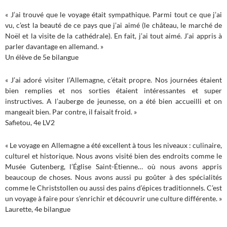
« J’ai trouvé que le voyage était sympathique. Parmi tout ce que j’ai
vu, c’est la beauté de ce pays que j’ai aimé (le château, le marché de
Noël et la visite de la cathédrale). En fait, j’ai tout aimé. J’ai appris à
parler davantage en allemand. »
Un élève de 5e bilangue
« J’ai adoré visiter l’Allemagne, c’était propre. Nos journées étaient
bien remplies et nos sorties étaient intéressantes et super
instructives. A l’auberge de jeunesse, on a été bien accueilli et on
mangeait bien. Par contre, il faisait froid. »
Safietou, 4e LV2
« Le voyage en Allemagne a été excellent à tous les niveaux : culinaire,
culturel et historique. Nous avons visité bien des endroits comme le
Musée Gutenberg, l’Église Saint-Étienne… où nous avons appris
beaucoup de choses. Nous avons aussi pu goûter à des spécialités
comme le Christstollen ou aussi des pains d’épices traditionnels. C’est
un voyage à faire pour s’enrichir et découvrir une culture différente. »
Laurette, 4e bilangue