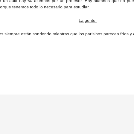
n un aula hay 60 alumnos por un profesor. Hay alumnos que no pue
porque tenemos todo lo necesario para estudiar.
La gente:
s siempre están sonriendo mientras que los parisinos parecen fríos y
Mentions légales
Contacts
Plan du site