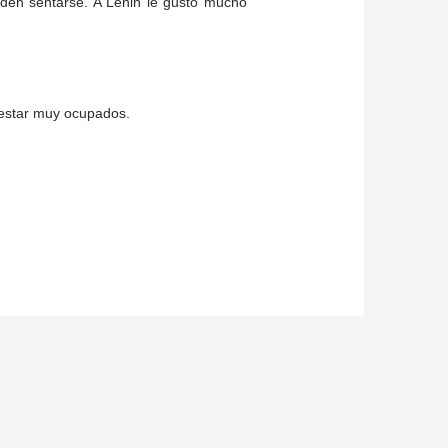
den sentarse. A Lenin le gustó mucho
 estar muy ocupados.