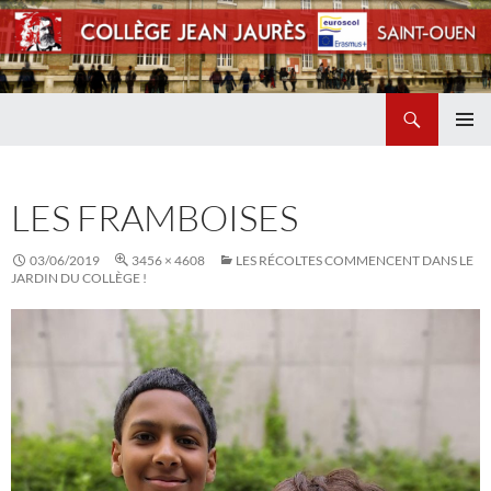
Recherche
Collège Jean Jaurès de Saint Ouen
ALLER
MENU
AU
PRINCI
CONTENU
LES FRAMBOISES
03/06/2019
3456 × 4608
LES RÉCOLTES COMMENCENT DANS LE
JARDIN DU COLLÈGE !