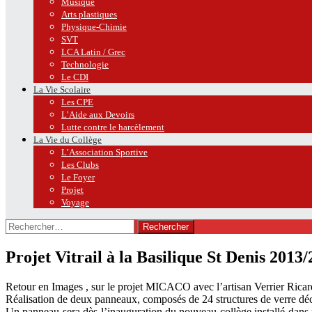
Musique
Arts plastiques
Physique-Chimie
SVT
LCA Latin / Grec
Technologie
Le CDI
La Vie Scolaire
Les CPE
L’Aide aux Devoirs
Lutte contre le harcèlement
La Vie du Collège
L’Association Sportive
Les Clubs
Le Foyer
Projet
Voyage
Rechercher :
Projet Vitrail à la Basilique St Denis 2013
Retour en Images , sur le projet MICACO avec l’artisan Verrier Ricardo
Réalisation de deux panneaux, composés de 24 structures de verre déco
Un panneau sera dès l’inauguration du nouveau collège installé dans un