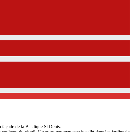
 façade de la Basilique St Denis.
couleurs du vitrail. Un autre panneau sera installé dans les jardins de