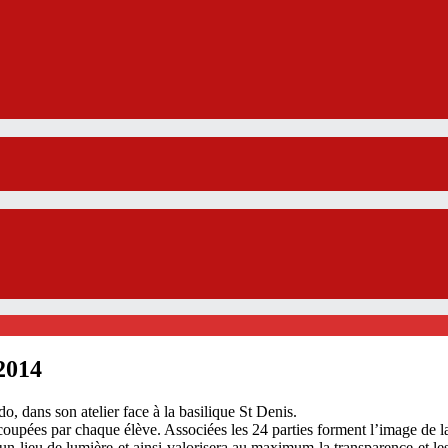
/2014
, dans son atelier face à la basilique St Denis.
upées par chaque élève. Associées les 24 parties forment l’image de la
 lieu de lumière et ainsi valorisera au maximum la transparence et les 