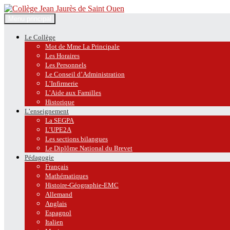
Recherche
Aller
Menu principal
au
Collège Jean Jaurès de Saint O
contenu
Le Collège
Mot de Mme La Principale
Les Horaires
Les Personnels
Le Conseil d’Administration
L’Infirmerie
L’Aide aux Familles
Historique
L’enseignement
La SEGPA
L’UPE2A
Les sections bilangues
Le Diplôme National du Brevet
Pédagogie
Français
Mathématiques
Histoire-Géographie-EMC
Allemand
Anglais
Espagnol
Italien